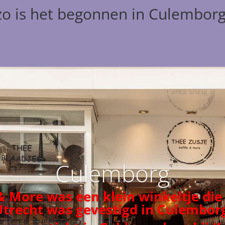
zo is het begonnen in Culembor
Culemborg
 & More was een klein winkeltje die
Utrecht was gevestigd in Culemborg