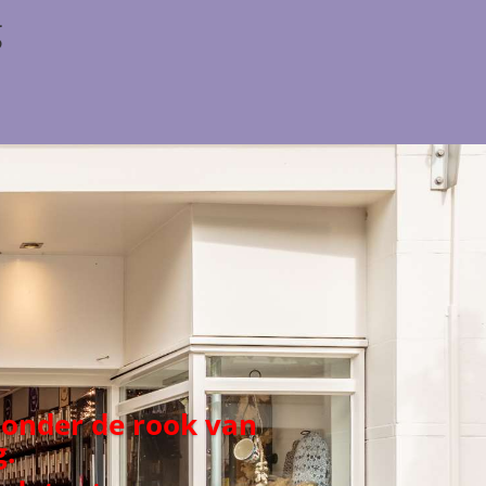
g
 onder de rook van
.