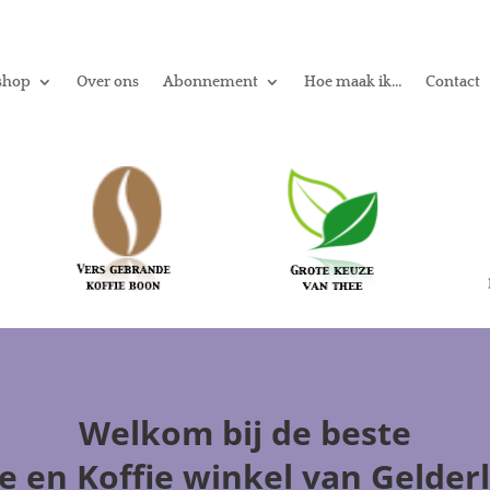
shop
Over ons
Abonnement
Hoe maak ik…
Contact
Welkom
bij de beste
e en Koffie winkel
van Gelder