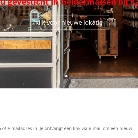
nu gevesticht in Geldermalsen bij K
kijk voor nieuwe lokatie
f e-mailadres in. Je ontvangt een link via e-mail om een nieuw