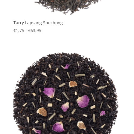
Tarry Lapsang Souchong
Prijsklasse:
€
1,75
-
€
63,95
€1,75
tot
€63,95