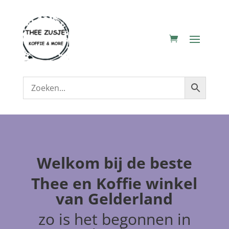
Welkom
bij de beste
Thee en Koffie winkel
van Gelderland
zo is het begonnen in