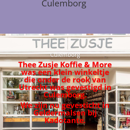
Culemborg
Culemborg
Thee Zusje Koffie & More
was een klein winkeltje
die onder de rook van
Utrecht was gevestigd in
Culemborg.
We zijn nu gevesticht in
Geldermalsen bij
Kadotante.