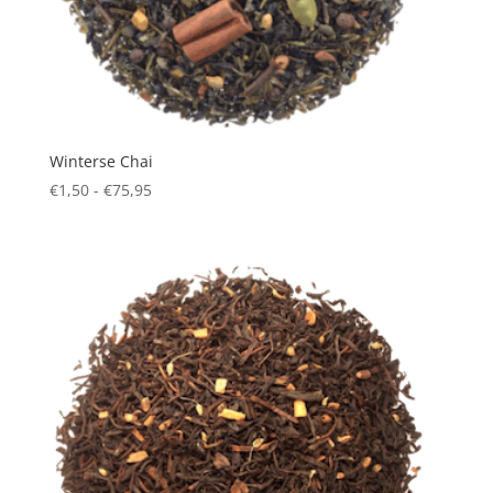
Winterse Chai
Prijsklasse:
€
1,50
-
€
75,95
€1,50
tot
€75,95