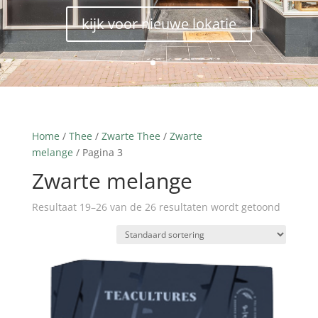
kijk voor nieuwe lokatie
Home
/
Thee
/
Zwarte Thee
/
Zwarte
melange
/ Pagina 3
Zwarte melange
Resultaat 19–26 van de 26 resultaten wordt getoond