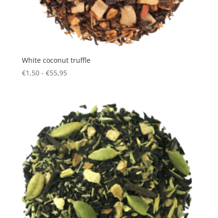
White coconut truffle
Prijsklasse:
€
1,50
-
€
55,95
€1,50
tot
€55,95