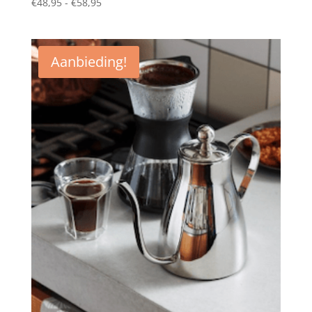
Prijsklasse:
€
48,95
-
€
58,95
€48,95
tot
€58,95
Aanbieding!