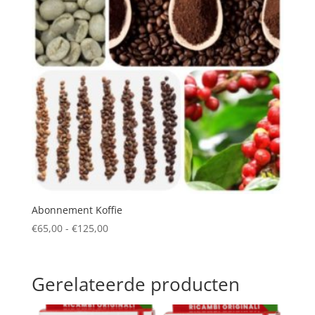
Abonnement Koffie
Prijsklasse:
€
65,00
-
€
125,00
€65,00
tot
€125,00
Gerelateerde producten