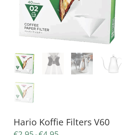
Hario Koffie Filters V60
Prijsklasse:
€
2,95
-
€
4,95