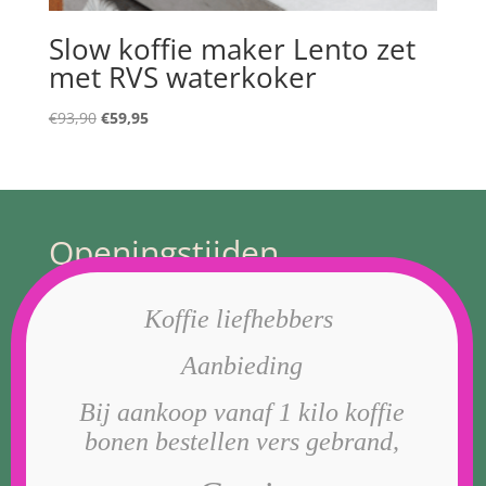
Slow koffie maker Lento zet
met RVS waterkoker
Oorspronkelijke
Huidige
€
93,90
€
59,95
prijs
prijs
was:
is:
€93,90.
€59,95.
Openingstijden
Koffie liefhebbers
Van dinsdag t/m zaterdag 10.00 t/tm 17.00
Aanbieding
Geldermalsen
4191AA Kerkstraat 47
Bij aankoop vanaf 1 kilo koffie
bonen bestellen vers gebrand,