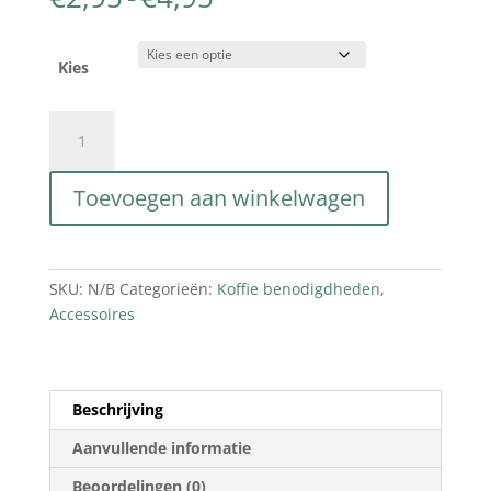
€2,95
tot
€4,95
Kies
Hario
Koffie
Filters
Toevoegen aan winkelwagen
V60
aantal
SKU:
N/B
Categorieën:
Koffie benodigdheden
,
Accessoires
Beschrijving
Aanvullende informatie
Beoordelingen (0)