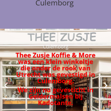
Culemborg
Culemborg
Thee Zusje Koffie & More
was een klein winkeltje
die onder de rook van
Utrecht was gevestigd in
Culemborg.
We zijn nu gevesticht in
Geldermalsen bij
Kadotante.