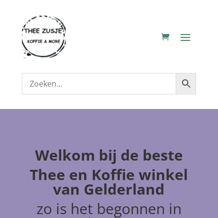
Welkom
bij de beste
Thee en Koffie winkel
van Gelderland
zo is het begonnen in