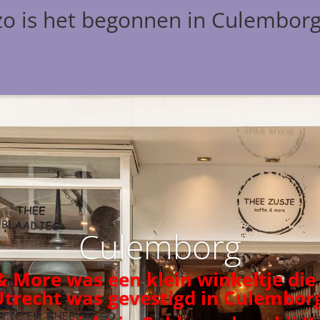
zo is het begonnen in Culembor
Culemborg
 & More was een klein winkeltje die
Utrecht was gevestigd in Culemborg