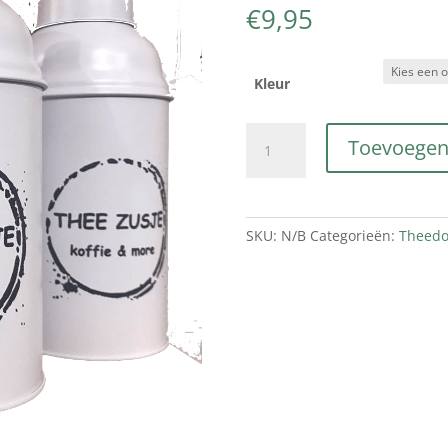
€
9,95
Kleur
Rond
Toevoegen
thee
blik
Van
Thee
SKU:
N/B
Categorieën:
Theedo
Zusje
met
deksel
aantal