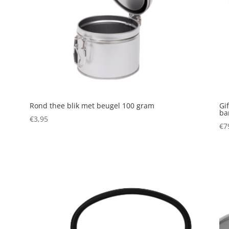
Rond thee blik met beugel 100 gram
Gi
ba
€
3,95
€
7