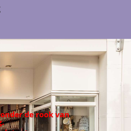
g
 onder de rook van
.