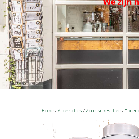
We zijn 
Home
/
Accessoires
/
Accessoires thee
/
Theedo