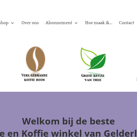
shop
Over ons
Abonnement
Hoe maak ik…
Contact
Welkom
bij de beste
e en Koffie winkel
van Gelder