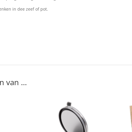
enken in dee zeef of pot.
n van …