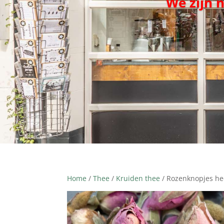
We zijn 
Home
/
Thee
/
Kruiden thee
/ Rozenknopjes he