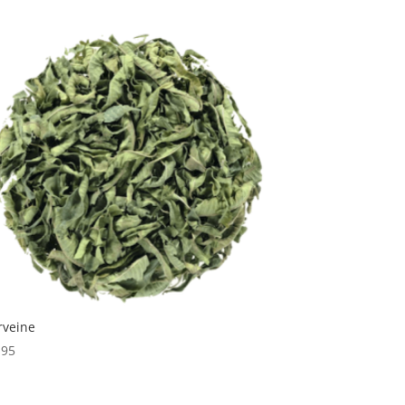
rveine
,95