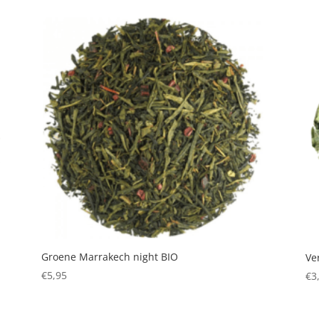
Groene Marrakech night BIO
Ve
€
5,95
€
3