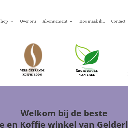
shop
Over ons
Abonnement
Hoe maak ik…
Contact
Welkom
bij de beste
e en Koffie winkel
van Gelder