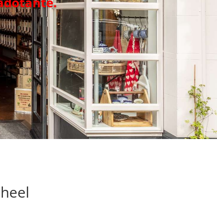
adotante.
heel