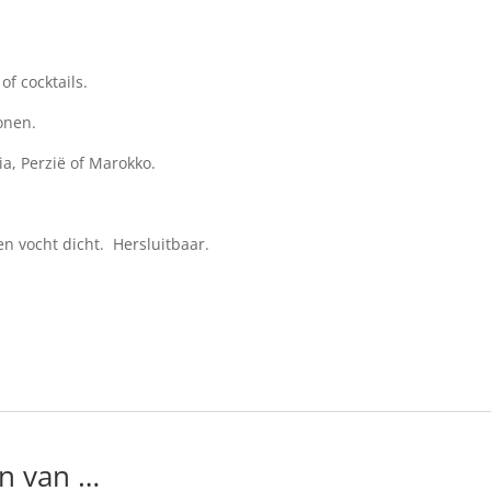
of cocktails.
onen.
ia, Perzië of Marokko.
en vocht dicht. Hersluitbaar.
n van …