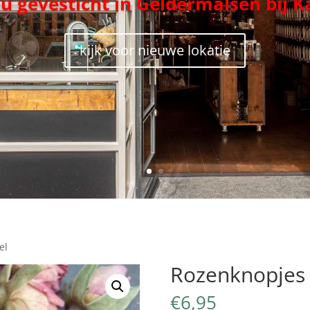
nu gevesticht in Geldermalsen bij K
kijk voor nieuwe lokatie
el
Rozenknopjes 
€
6,95