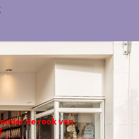
g
 onder de rook van
.