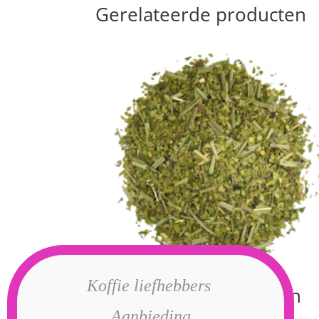
Gerelateerde producten
Koffie liefhebbers
Inka Mate power lemon
Aanbieding