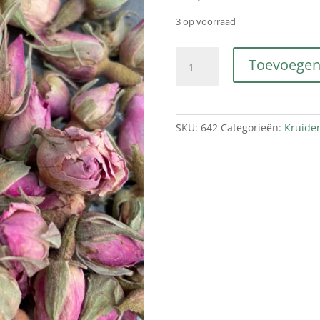
3 op voorraad
Rozenknopjes
Toevoegen
heel
aantal
SKU:
642
Categorieën:
Kruide