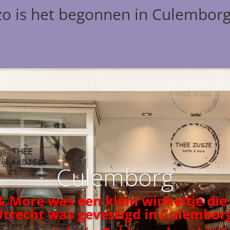
zo is het begonnen in Culembor
Culemborg
 & More was een klein winkeltje die
Utrecht was gevestigd in Culemborg