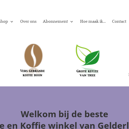
shop
Over ons
Abonnement
Hoe maak ik…
Contact
Welkom
bij de beste
e en Koffie winkel
van Gelder