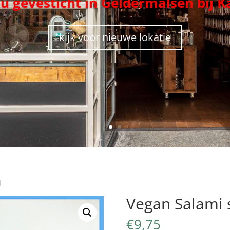
nu gevesticht in Geldermalsen bij K
kijk voor nieuwe lokatie
l
Vegan Salami 
€
9,75