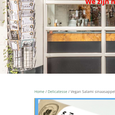
We zijn 
Home
/
Delicatesse
/ Vegan Salami sinaasappe