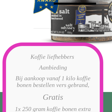
Zeezout gerookt op
Koffie liefhebbers
beukenhout
Aanbieding
€
5,50
Bij aankoop vanaf 1 kilo koffie
bonen bestellen vers gebrand,
Gratis
1x 250 gram koffie bonen extra
Openingstijden