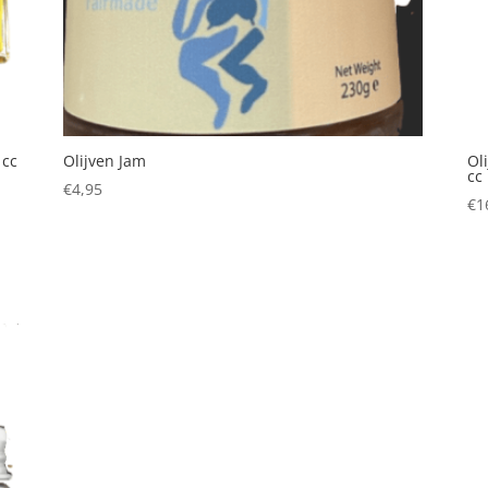
 cc
Olijven Jam
Ol
cc
€
4,95
€
1