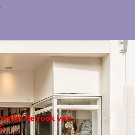
g
 onder de rook van
.