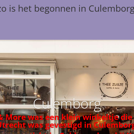
zo is het begonnen in Culembor
Culemborg
 & More was een klein winkeltje die
Utrecht was gevestigd in Culemborg