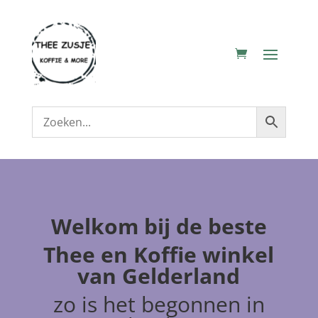
Welkom
bij de beste
Thee en Koffie winkel
van Gelderland
zo is het begonnen in