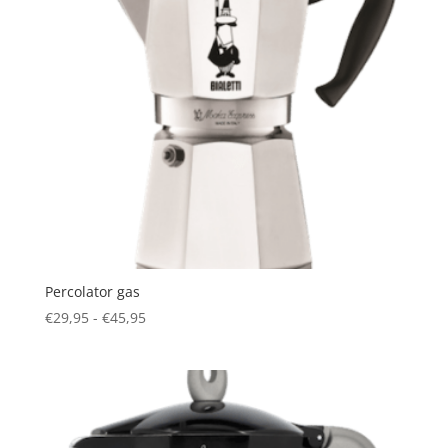
Percolator gas
Prijsklasse:
€
29,95
-
€
45,95
€29,95
tot
€45,95