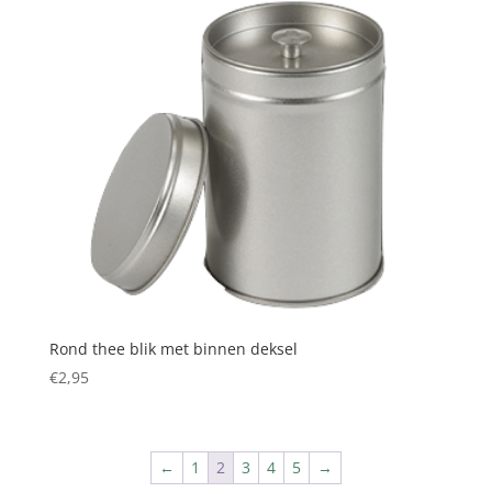
Rond thee blik met binnen deksel
€
2,95
←
1
2
3
4
5
→