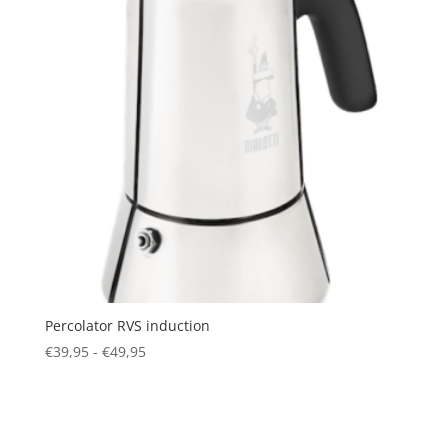
Percolator RVS induction
Prijsklasse:
€
39,95
-
€
49,95
€39,95
tot
€49,95