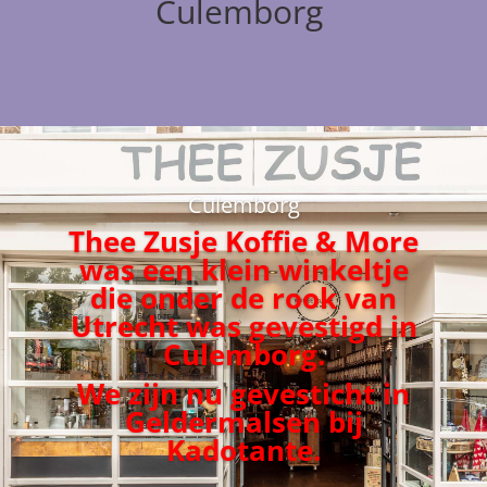
Culemborg
Culemborg
Thee Zusje Koffie & More
was een klein winkeltje
die onder de rook van
Utrecht was gevestigd in
Culemborg.
We zijn nu gevesticht in
Geldermalsen bij
Kadotante.