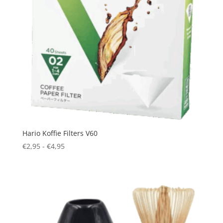
Hario Koffie Filters V60
Prijsklasse:
€
2,95
-
€
4,95
€2,95
tot
€4,95