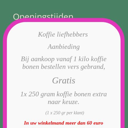
Openingstijden
Koffie liefhebbers
Van dinsdag t/m zaterdag 10.00 t/tm 17.00
Aanbieding
Geldermalsen
4191AA Kerkstraat 47
Bij aankoop vanaf 1 kilo koffie
bonen bestellen vers gebrand,
Gratis
Privacybeleid
1x 250 gram koffie bonen extra
Cookiebeleid (EU)
naar keuze.
Leverings voorwaarden
(1 x 250 gr per klant)
In uw winkelmand meer dan 60 euro