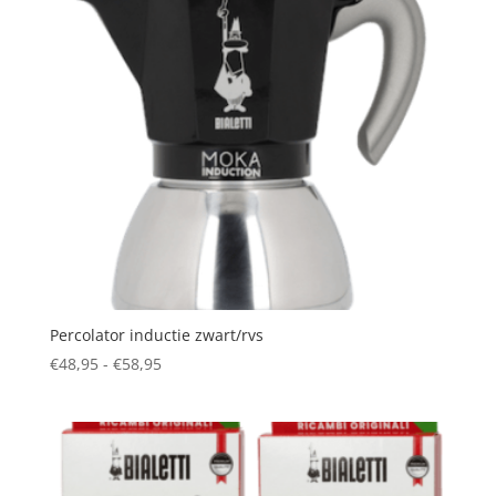
Percolator inductie zwart/rvs
Prijsklasse:
€
48,95
-
€
58,95
€48,95
tot
€58,95