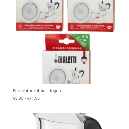
Percolator rubber ringen
Prijsklasse:
€
8,95
-
€
11,95
€8,95
tot
€11,95