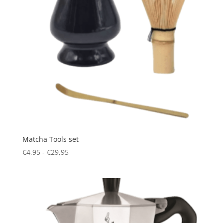
Matcha Tools set
Prijsklasse:
€
4,95
-
€
29,95
€4,95
tot
€29,95