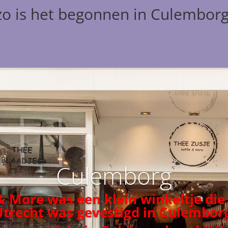
zo is het begonnen in Culembor
Culemborg
 & More was een klein winkeltje die
Utrecht was gevestigd in Culemborg