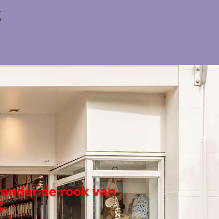
g
 onder de rook van
.