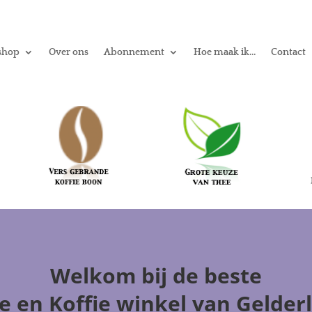
shop
Over ons
Abonnement
Hoe maak ik…
Contact
Welkom
bij de beste
e en Koffie winkel
van Gelder