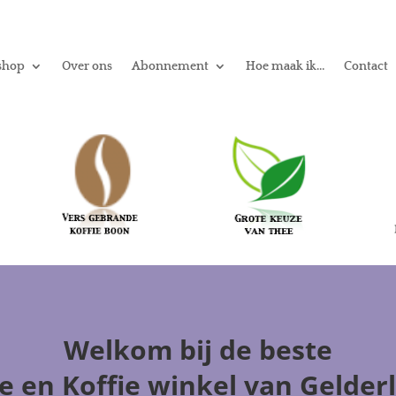
shop
Over ons
Abonnement
Hoe maak ik…
Contact
Welkom
bij de beste
e en Koffie winkel
van Gelder