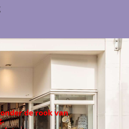
g
 onder de rook van
.