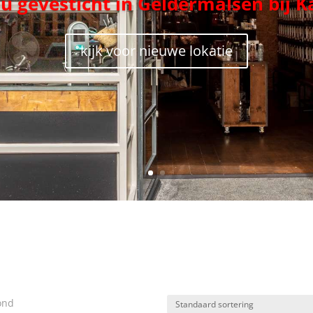
nu gevesticht in Geldermalsen bij K
kijk voor nieuwe lokatie
ond