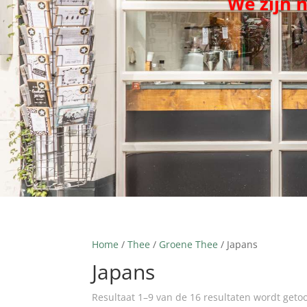
We zijn 
Home
/
Thee
/
Groene Thee
/ Japans
Japans
Resultaat 1–9 van de 16 resultaten wordt geto