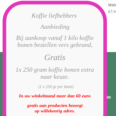
Mat
Matcha Gokou
€
7,9
€
40,95
Koffie liefhebbers
Aanbieding
Bij aankoop vanaf 1 kilo koffie
bonen bestellen vers gebrand,
Gratis
1x 250 gram koffie bonen extra
Openingstijden
naar keuze.
(1 x 250 gr per klant)
In uw winkelmand meer dan 60 euro
Van dinsdag t/m zaterdag 10.00 t/tm 17.00
gratis aan producten bezorgt
op
willekeurig adres.