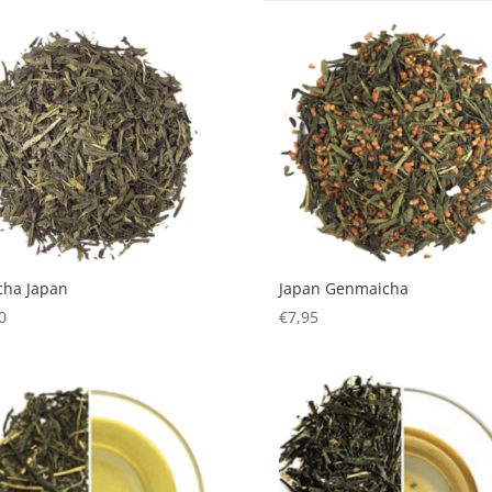
cha Japan
Japan Genmaicha
0
€
7,95