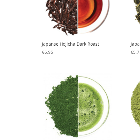
Japanse Hojicha Dark Roast
Jap
€
6,95
€
5,7