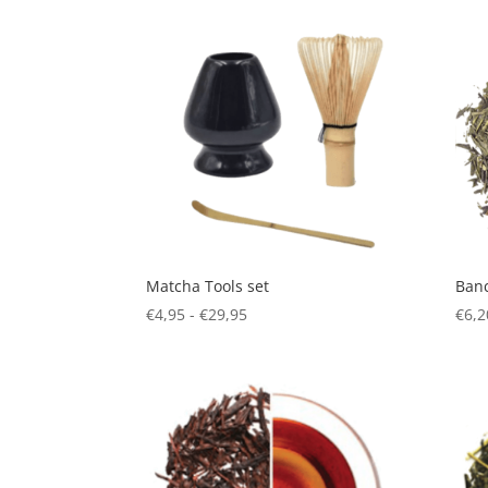
Matcha Tools set
Ban
Prijsklasse:
€
4,95
-
€
29,95
€
6,2
€4,95
tot
€29,95