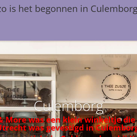
zo is het begonnen in Culembor
Culemborg
 & More was een klein winkeltje die
Utrecht was gevestigd in Culemborg