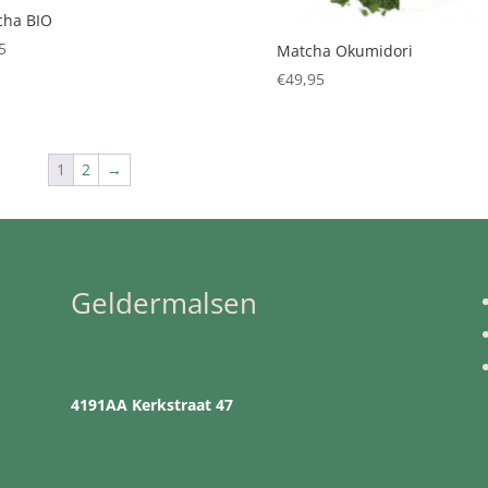
cha BIO
5
Matcha Okumidori
€
49,95
1
2
→
Geldermalsen
4191AA Kerkstraat 47